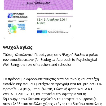
Ψυχολογίας
Τίτλος: «Οικολογική Προσέγγιση στην Ψυχική Ευεξία: ο ρόλος
των εκπαιδευτικών» (An Ecological Approach to Psychological
Well-Being: the role of teachers and schools)
Το πρόγραμμα αφορούσε τους/τις εκπαιδευτικούς και στελέχη
εκπαίδευσης που συμμετείχαν σε προγράμματα του project Συν-
φροντίζω («Εμείς», Στηρί-ζωντας, Πιλοτική φάση WeC.A.R.E,
WeC.A.R.E2013-2014) και αποτελεί την αφετηρία για τη
δημιουργία του δικτύου σχολείων του project Συν-φροντίζω
στην Ελλάδα και σε άλλες χώρες. Στόχος του δικτύου αποτελεί η