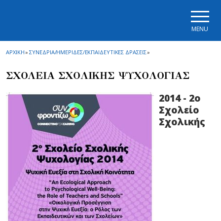
Skip to main navigation
Skip to main content
Skip to page footer
MENU
ΑΡΧΙΚΗ
»
ΣΥΝΕΔΡΙΑ/ΗΜΕΡΙΔΕΣ/ΕΚΠΑΙΔΕΥΤΙΚΕΣ ΔΡΑΣΕΙΣ
»
ΣΧΟΛΕΙΑ ΣΧΟΛΙΚΗΣ ΨΥΧΟΛΟΓΙΑΣ
2014 - 2ο
Σχολείο
Σχολικής