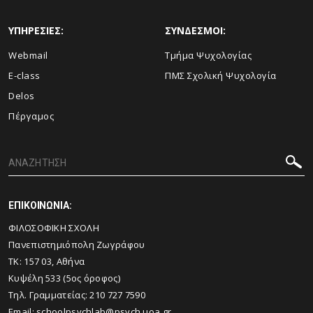
ΥΠΗΡΕΣΙΕΣ:
ΣΥΝΔΕΣΜΟΙ:
Webmail
Τμήμα Ψυχολογίας
E-class
ΠΜΣ Σχολική Ψυχολογία
Delos
Πέργαμος
ΕΠΙΚΟΙΝΩΝΙΑ:
ΦΙΛΟΣΟΦΙΚΗ ΣΧΟΛΗ
Πανεπιστημιόπολη Ζωγράφου
ΤΚ: 157 03, Αθήνα
Κυψέλη 533 (5ος όροφος)
Τηλ. Γραμματείας:
210 727 7590
Email:
schoolpsychlab@psych.uoa.gr