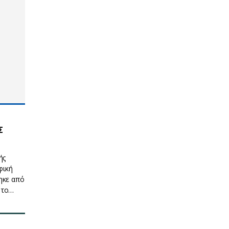
Σ
ής
φική
ηκε από
 το…